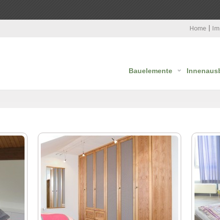
Home
|
Im
Bauelemente
Innenaus